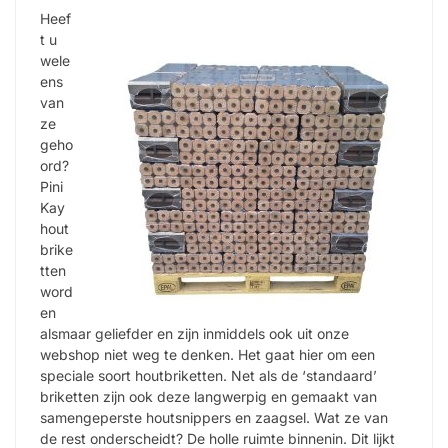
Heef
t u
wele
ens
van
ze
geho
ord?
Pini
Kay
hout
brike
tten
word
en
alsmaar geliefder en zijn inmiddels ook uit onze
webshop niet weg te denken. Het gaat hier om een
speciale soort houtbriketten. Net als de ‘standaard’
briketten zijn ook deze langwerpig en gemaakt van
samengeperste houtsnippers en zaagsel. Wat ze van
de rest onderscheidt? De holle ruimte binnenin. Dit lijkt