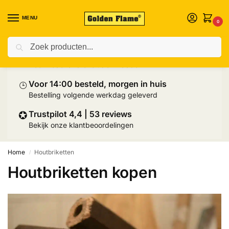
MENU
0
Zoeken
⛟
Prijs inclusief palletlevering
Heel Nederland exclusief Wadden
⌚︎
Voor 14:00 besteld, morgen in huis
Bestelling volgende werkdag geleverd
✪
Trustpilot 4,4 | 53 reviews
Bekijk onze klantbeoordelingen
Home
Houtbriketten
/
Houtbriketten kopen