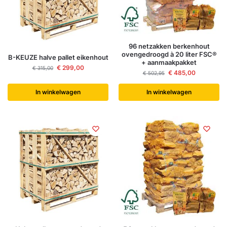
96 netzakken berkenhout
ovengedroogd à 20 liter FSC®
B-KEUZE halve pallet eikenhout
+ aanmaakpakket
€
299,00
€
315,00
€
485,00
€
502,95
In winkelwagen
In winkelwagen