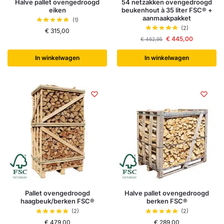
Halve pallet ovengedroogd
54 netzakken ovengedroogd
eiken
beukenhout à 35 liter FSC® +
aanmaakpakket
(1)
(2)
€
315,00
€
445,00
€
462,95
In winkelwagen
In winkelwagen
Pallet ovengedroogd
Halve pallet ovengedroogd
haagbeuk/berken FSC®
berken FSC®
(2)
(2)
€
479,00
€
289,00