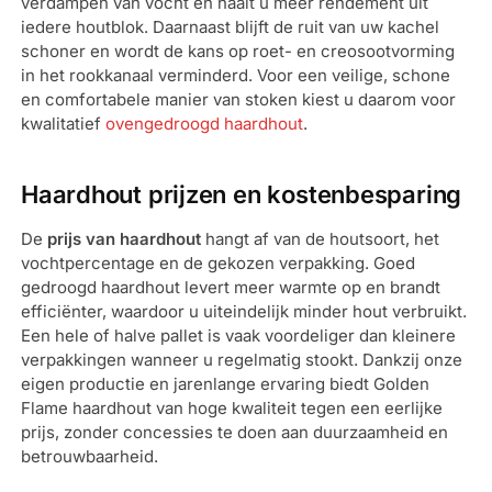
verdampen van vocht en haalt u meer rendement uit
iedere houtblok. Daarnaast blijft de ruit van uw kachel
schoner en wordt de kans op roet- en creosootvorming
in het rookkanaal verminderd. Voor een veilige, schone
en comfortabele manier van stoken kiest u daarom voor
kwalitatief
ovengedroogd haardhout
.
Haardhout prijzen en kostenbesparing
De
prijs van haardhout
hangt af van de houtsoort, het
vochtpercentage en de gekozen verpakking. Goed
gedroogd haardhout levert meer warmte op en brandt
efficiënter, waardoor u uiteindelijk minder hout verbruikt.
Een hele of halve pallet is vaak voordeliger dan kleinere
verpakkingen wanneer u regelmatig stookt. Dankzij onze
eigen productie en jarenlange ervaring biedt Golden
Flame haardhout van hoge kwaliteit tegen een eerlijke
prijs, zonder concessies te doen aan duurzaamheid en
betrouwbaarheid.