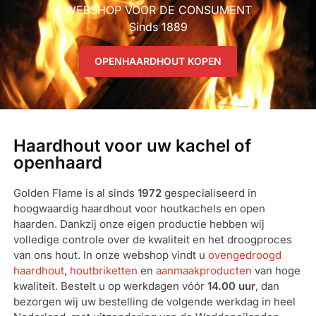
WEBSHOP VOOR DE CONSUMENT
Sinds 1889
OPENHAARDHOUT KOPEN
Haardhout voor uw kachel of
openhaard
Golden Flame is al sinds
1972
gespecialiseerd in
hoogwaardig haardhout voor houtkachels en open
haarden. Dankzij onze eigen productie hebben wij
volledige controle over de kwaliteit en het droogproces
van ons hout. In onze webshop vindt u
ovengedroogd
haardhout
,
houtbriketten
en
aanmaakproducten
van hoge
kwaliteit. Bestelt u op werkdagen vóór
14.00 uur
, dan
bezorgen wij uw bestelling de volgende werkdag in heel