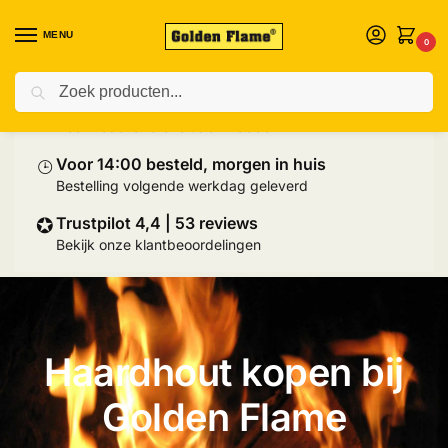
MENU
0
Zoeken
⛟
Prijs inclusief palletlevering
Heel Nederland exclusief Wadden
⌚︎
Voor 14:00 besteld, morgen in huis
Bestelling volgende werkdag geleverd
✪
Trustpilot 4,4 | 53 reviews
Bekijk onze klantbeoordelingen
Haardhout kopen bij
Golden Flame