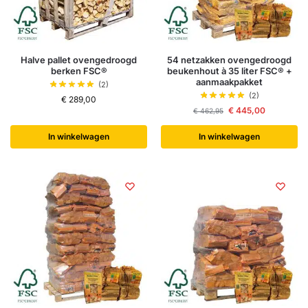
Halve pallet ovengedroogd
54 netzakken ovengedroogd
berken FSC®
beukenhout à 35 liter FSC® +
aanmaakpakket
(2)
(2)
€
289,00
€
445,00
€
462,95
In winkelwagen
In winkelwagen