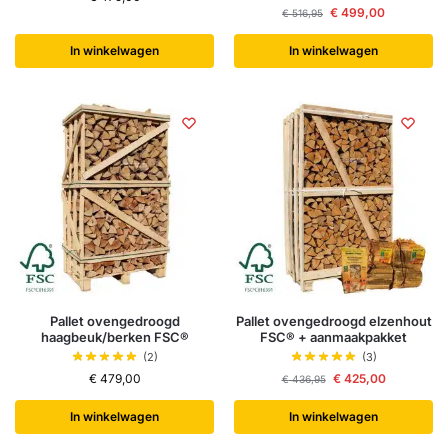
€
499,00
€
516,95
In winkelwagen
In winkelwagen
Pallet ovengedroogd
Pallet ovengedroogd elzenhout
haagbeuk/berken FSC®
FSC® + aanmaakpakket
(2)
(3)
€
479,00
€
425,00
€
436,95
In winkelwagen
In winkelwagen