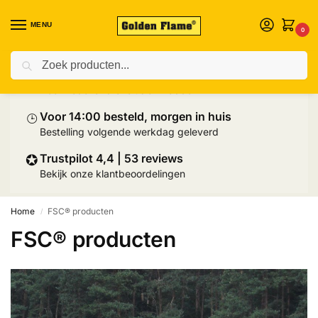
MENU
0
Zoeken
⛟
Prijs inclusief palletlevering
Heel Nederland exclusief Wadden
⌚︎
Voor 14:00 besteld, morgen in huis
Bestelling volgende werkdag geleverd
✪
Trustpilot 4,4 | 53 reviews
Bekijk onze klantbeoordelingen
Home
FSC® producten
/
FSC® producten