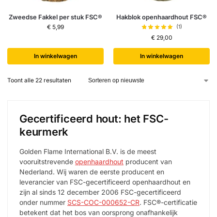
Zweedse Fakkel per stuk FSC®
Hakblok openhaardhout FSC®
€
5,99
(1)
€
29,00
In winkelwagen
In winkelwagen
Toont alle 22 resultaten
Gecertificeerd hout: het FSC-
keurmerk
Golden Flame International B.V. is de meest
vooruitstrevende
openhaardhout
producent van
Nederland. Wij waren de eerste producent en
leverancier van FSC-gecertificeerd openhaardhout en
zijn al sinds 12 december 2006 FSC-gecertificeerd
onder nummer
SCS-COC-000652-CR
. FSC®-certificatie
betekent dat het bos van oorsprong onafhankelijk