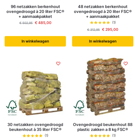
96 netzakken berkenhout
48 netzakken berkenhout
ovengedroogd à 20 liter FSC®
ovengedroogd à 20 liter FSC®
+ aanmaakpakket
+ aanmaakpakket
€
485,00
(1)
€
502,95
€
295,00
€
312,95
In winkelwagen
In winkelwagen
30 netzakken ovengedroogd
Ovengedroogd beukenhout 88
beukenhout à 35 liter FSC®
plastic zakken a 8 kg FSC®
(1)
(1)