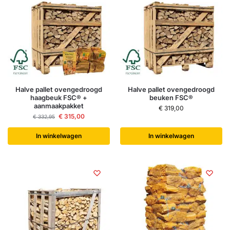
Halve pallet ovengedroogd
Halve pallet ovengedroogd
haagbeuk FSC® +
beuken FSC®
aanmaakpakket
€
319,00
€
315,00
€
332,95
In winkelwagen
In winkelwagen