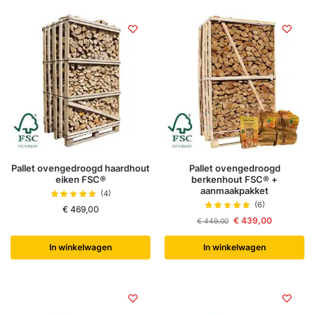
Pallet ovengedroogd haardhout
Pallet ovengedroogd
eiken FSC®
berkenhout FSC® +
aanmaakpakket
(4)
(6)
€
469,00
€
439,00
€
449,00
In winkelwagen
In winkelwagen