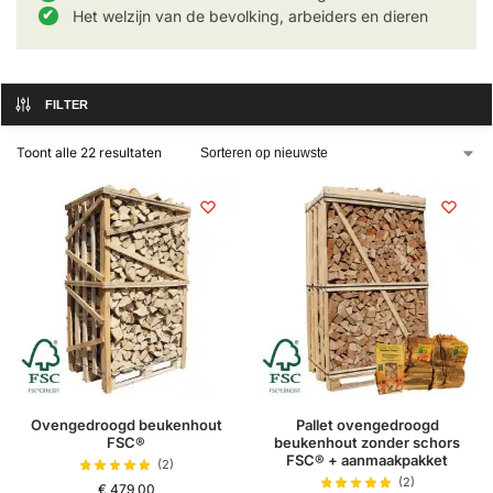
Het welzijn van de bevolking, arbeiders en dieren
FILTER
Toont alle 22 resultaten
Ovengedroogd beukenhout
Pallet ovengedroogd
FSC®
beukenhout zonder schors
FSC® + aanmaakpakket
(2)
(2)
€
479,00