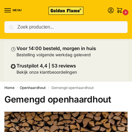
MENU
0
Zoeken
⛟
Prijs inclusief palletlevering
Heel Nederland exclusief Wadden
⌚︎
Voor 14:00 besteld, morgen in huis
Bestelling volgende werkdag geleverd
✪
Trustpilot 4,4 | 53 reviews
Bekijk onze klantbeoordelingen
Home
Openhaardhout
Gemengd openhaardhout
/
/
Gemengd openhaardhout