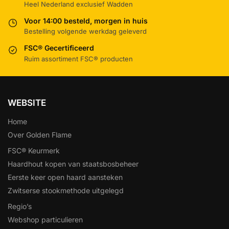
Heel Nederland exclusief Wadden
Voor 14:00 besteld, morgen in huis
Bestelling volgende werkdag geleverd
FSC® Gecertificeerd
Ruim assortiment FSC® producten
WEBSITE
Home
Over Golden Flame
FSC® Keurmerk
Haardhout kopen van staatsbosbeheer
Eerste keer open haard aansteken
Zwitserse stookmethode uitgelegd
Regio’s
Webshop particulieren