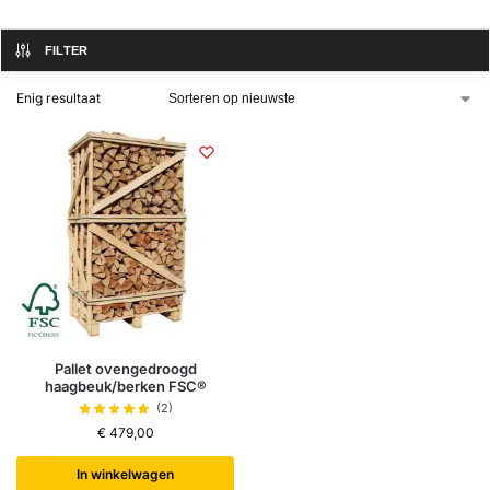
FILTER
Enig resultaat
Pallet ovengedroogd
haagbeuk/berken FSC®
(2)
€
479,00
In winkelwagen