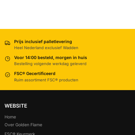
Prijs inclusief palletlevering
Heel Nederland exclusief Wadden
Voor 14:00 besteld, morgen in huis
Bestelling volgende werkdag geleverd
FSC® Gecertificeerd
Ruim assortiment FSC® producten
WEBSITE
Home
Over Golden Flame
FSC® Keurmerk