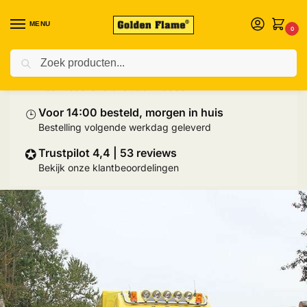
MENU
0
Zoeken
⛟
Prijs inclusief palletlevering
Heel Nederland exclusief Wadden
⌚︎
Voor 14:00 besteld, morgen in huis
Bestelling volgende werkdag geleverd
✪
Trustpilot 4,4 | 53 reviews
Bekijk onze klantbeoordelingen