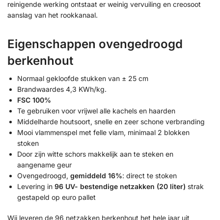
reinigende werking ontstaat er weinig vervuiling en creosoot
aanslag van het rookkanaal.
Eigenschappen ovengedroogd
berkenhout
Normaal gekloofde stukken van ± 25 cm
Brandwaardes 4,3 KWh/kg.
FSC 100%
Te gebruiken voor vrijwel alle kachels en haarden
Middelharde houtsoort, snelle en zeer schone verbranding
Mooi vlammenspel met felle vlam, minimaal 2 blokken
stoken
Door zijn witte schors makkelijk aan te steken en
aangename geur
Ovengedroogd,
gemiddeld 16%
: direct te stoken
Levering in
96 UV- bestendige netzakken (20 liter)
strak
gestapeld op euro pallet
Wij leveren de 96 netzakken berkenhout het hele jaar uit