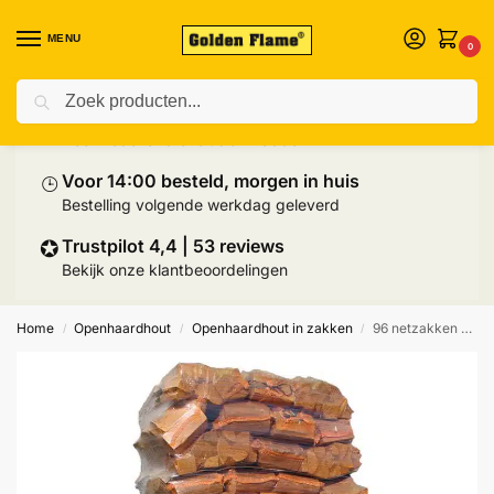
MENU
0
Zoeken
⛟
Prijs inclusief palletlevering
Heel Nederland exclusief Wadden
⌚︎
Voor 14:00 besteld, morgen in huis
Bestelling volgende werkdag geleverd
✪
Trustpilot 4,4 | 53 reviews
Bekijk onze klantbeoordelingen
Home
Openhaardhout
Openhaardhout in zakken
96 netzakken berkenhout ovengedroogd à 20 liter FSC® + aanmaakpakket
/
/
/