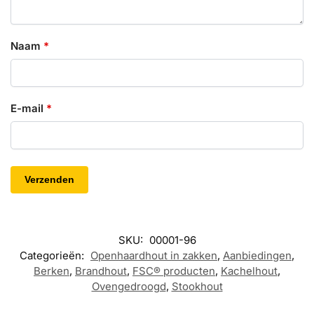
Naam
*
E-mail
*
SKU:
00001-96
Categorieën:
Openhaardhout in zakken
,
Aanbiedingen
,
Berken
,
Brandhout
,
FSC® producten
,
Kachelhout
,
Ovengedroogd
,
Stookhout