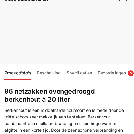
Aanmaakhout
Bruine
netzak latjes 5
aanmaakblokj
stuks FSC®
192 blokjes p
€
19,95
zakje FSC®
€
24,95
€
6,99
In
winkelwagen
In
winkelwagen
Productfoto's
Beschrijving
Specificaties
Beoordelingen
0
96 netzakken ovengedroogd
berkenhout à 20 liter
Berkenhout is een middelharde houtsoort en is mede door de
witte schors zeer makkelijk aan te steken. Berkenhout
combineert een snelle ontbranding met een hoge warmte
afgifte in een korte tijd. Door de zeer schone verbranding en