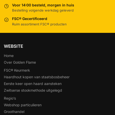
Voor 14:00 besteld, morgen in huis
Bestelling volgende werkdag geleverd
FSC® Gecertificeerd
Ruim assortiment FSC® producten
WEBSITE
Home
Over Golden Flame
FSC® Keurmerk
Haardhout kopen van staatsbosbeheer
Eerste keer open haard aansteken
Zwitserse stookmethode uitgelegd
Regio’s
Webshop particulieren
Groothandel