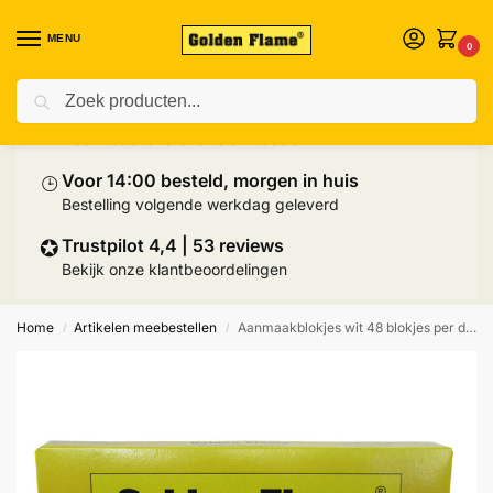
MENU
0
Zoeken
⛟
Prijs inclusief palletlevering
Heel Nederland exclusief Wadden
⌚︎
Voor 14:00 besteld, morgen in huis
Bestelling volgende werkdag geleverd
✪
Trustpilot 4,4 | 53 reviews
Bekijk onze klantbeoordelingen
Home
Artikelen meebestellen
Aanmaakblokjes wit 48 blokjes per doosje
/
/