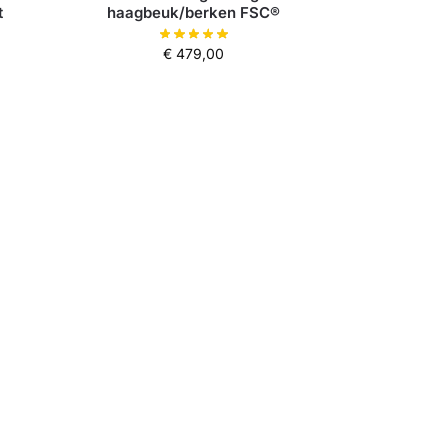
t
haagbeuk/berken FSC®
€
479,00