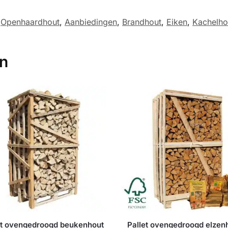
Openhaardhout
,
Aanbiedingen
,
Brandhout
,
Eiken
,
Kachelho
en
et ovengedroogd beukenhout
Pallet ovengedroogd elzen