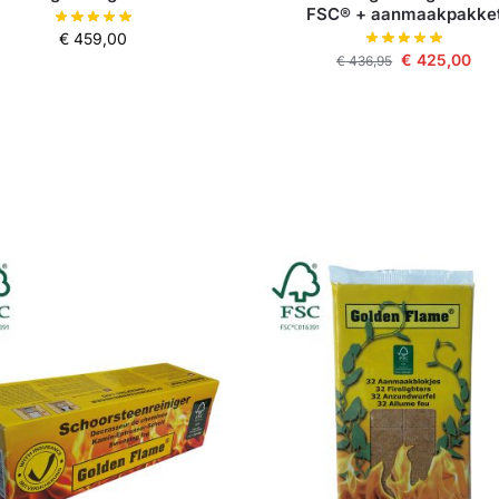
FSC® + aanmaakpakke
€
459,00
€
425,00
€
436,95