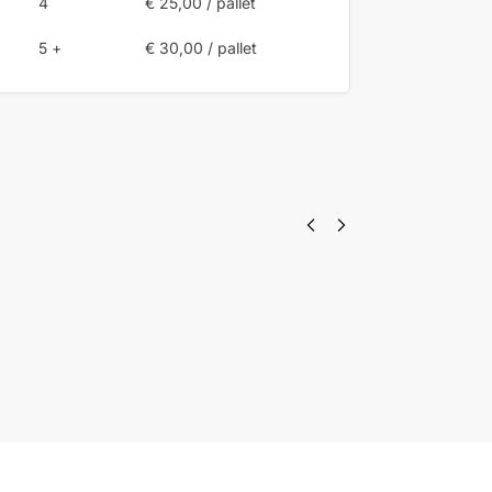
4
€
25,00
/ pallet
5 +
€
30,00
/ pallet
Aanmaakhout
Schoorsteenreiniger
netzak latjes
met
FSC®
brandverzekering
€
4,99
FSC®
€
10,99
In
winkelwagen
In winkelwagen