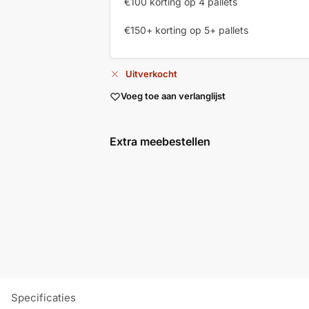
€100 korting op 4 pallets
€150+ korting op 5+ pallets
Uitverkocht
Voeg toe aan verlanglijst
Extra meebestellen
Aanmaakblokjes
bruin 32 blokjes
per folie FSC®
€
1,59
In
winkelwagen
Specificaties