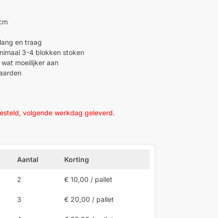
 cm
lang en traag
nimaal 3-4 blokken stoken
 wat moeilijker aan
haarden
besteld, volgende werkdag geleverd.
Aantal
Korting
2
€
10,00
/ pallet
3
€
20,00
/ pallet