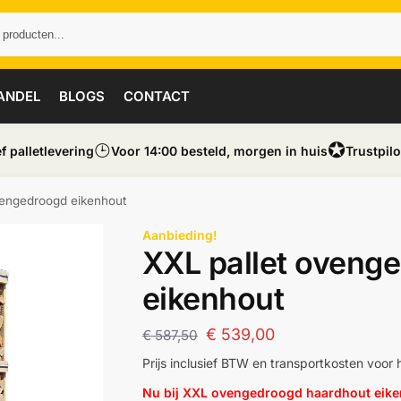
ANDEL
BLOGS
CONTACT
⌚︎
✪
ef palletlevering
Voor 14:00 besteld, morgen in huis
Trustpilo
vengedroogd eikenhout
Aanbieding!
XXL pallet oveng
eikenhout
€
539,00
€
587,50
Prijs inclusief BTW en transportkosten voor
Nu bij XXL ovengedroogd haardhout eiken