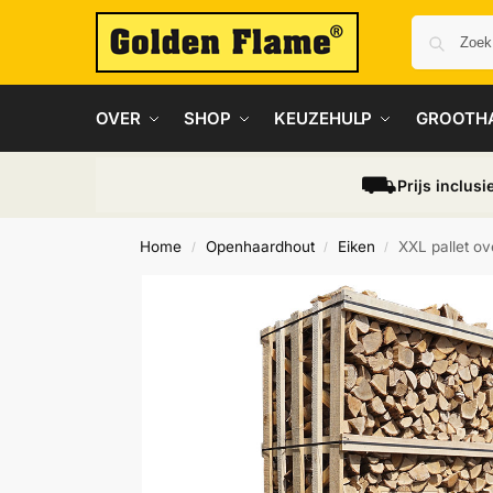
OVER
SHOP
KEUZEHULP
GROOTH
⛟
Prijs inclusi
Home
Openhaardhout
Eiken
XXL pallet o
/
/
/