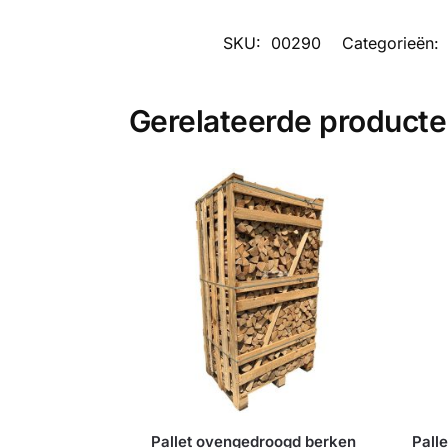
SKU:
00290
Categorieën:
Gerelateerde product
Pallet ovengedroogd berken
Pall