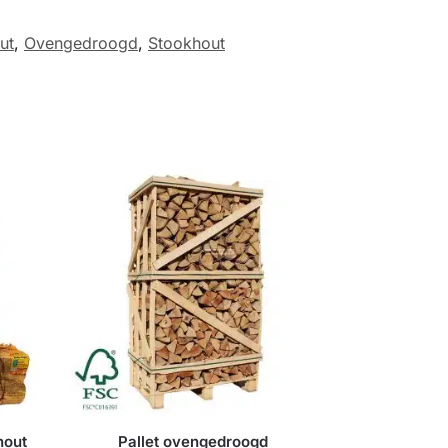
ut
,
Ovengedroogd
,
Stookhout
hout
Pallet ovengedroogd