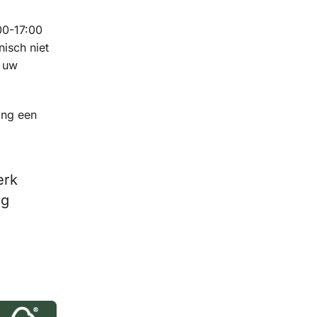
00-17:00
nisch niet
 uw
ing een
erk
ng