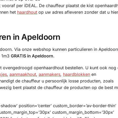
 vooraf per iDEAL. De chauffeur plaatst de kist openhaardh
unnen het
haardhout
op uw adres afleveren zonder dat u hier
ren in Apeldoorn
doorn. Via onze webshop kunnen particulieren in Apeldoor
af 1m3
GRATIS in Apeldoorn
.
ect ovengedroogd openhaardhout bestellen. U kunt ook nog 
jes
,
aanmaakhout
,
aanmakers
,
haardblokken
en
handigt de chauffeur u persoonlijk losse producten, zoals
wezig bent plaatst de chauffeur de producten op de best m
o-shadow’ position=’center’ custom_border=’av-border-thin’
custom_margin_top=’30px’ custom_margin_bottom=’30px’