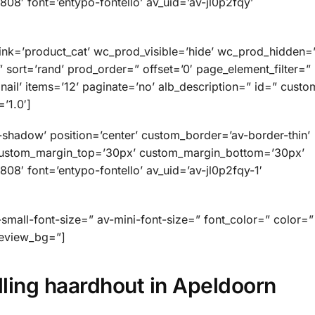
08′ font=’entypo-fontello’ av_uid=’av-jl0p2fqy’
link=’product_cat’ wc_prod_visible=’hide’ wc_prod_hidden=’
 sort=’rand’ prod_order=” offset=’0′ page_element_filter=”
l’ items=’12’ paginate=’no’ alb_description=” id=” custo
’1.0′]
o-shadow’ position=’center’ custom_border=’av-border-thin’
custom_margin_top=’30px’ custom_margin_bottom=’30px’
08′ font=’entypo-fontello’ av_uid=’av-jl0p2fqy-1′
small-font-size=” av-mini-font-size=” font_color=” color=”
review_bg=”]
lling haardhout in Apeldoorn