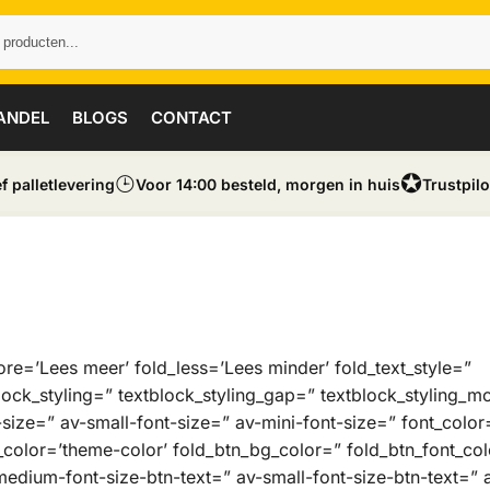
ANDEL
BLOGS
CONTACT
⌚︎
✪
ef palletlevering
Voor 14:00 besteld, morgen in huis
Trustpilo
ore=’Lees meer’ fold_less=’Lees minder’ fold_text_style=”
block_styling=” textblock_styling_gap=” textblock_styling_m
ize=” av-small-font-size=” av-mini-font-size=” font_color
_color=’theme-color’ fold_btn_bg_color=” fold_btn_font_col
medium-font-size-btn-text=” av-small-font-size-btn-text=” 