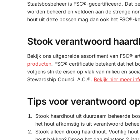
Staatsbosbeheer is FSC®-gecertificeerd. Dat b
worden beheerd en voldoen aan de strenge nor
hout uit deze bossen mag dan ook het FSC®-k
Stook verantwoord haard
Bekijk ons uitgebreide assortiment van FSC® a
producten
. FSC® certificatie betekent dat het
volgens strikte eisen op vlak van milieu en so
Stewardship Council A.C.®.
Bekijk hier meer in
Tips voor verantwoord o
Stook haardhout uit duurzaam beheerde boss
het hout afkomstig is uit verantwoord behee
Stook alleen droog haardhout. Vochtig hout b
hout hakken? Droog het dan minstens 2 jaar