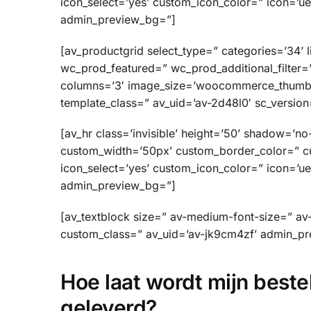
icon_select=’yes’ custom_icon_color=” icon=’ue8
admin_preview_bg=”]
[av_productgrid select_type=” categories=’34’ 
wc_prod_featured=” wc_prod_additional_filter=”
columns=’3′ image_size=’woocommerce_thumbnai
template_class=” av_uid=’av-2d48l0′ sc_version=
[av_hr class=’invisible’ height=’50’ shadow=’n
custom_width=’50px’ custom_border_color=” 
icon_select=’yes’ custom_icon_color=” icon=’ue8
admin_preview_bg=”]
[av_textblock size=” av-medium-font-size=” av-
custom_class=” av_uid=’av-jk9cm4zf’ admin_p
Hoe laat wordt mijn beste
geleverd?