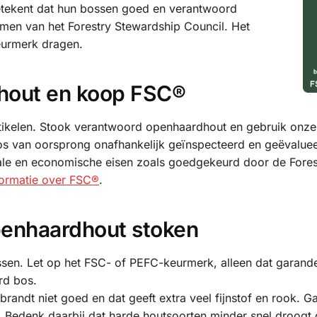
etekent dat hun bossen goed en verantwoord
men van het Forestry Stewardship Council. Het
eurmerk dragen.
hout en koop FSC®
rtikelen. Stook verantwoord openhaardhout en gebruik onz
 bos van oorsprong onafhankelijk geïnspecteerd en geëvalue
ciale en economische eisen zoals goedgekeurd door de Fores
formatie over FSC®
.
penhaardhout stoken
en. Let op het FSC- of PEFC-keurmerk, alleen dat garande
rd bos.
randt niet goed en dat geeft extra veel fijnstof en rook. Ga
. Bedenk daarbij dat harde houtsoorten minder snel droogt