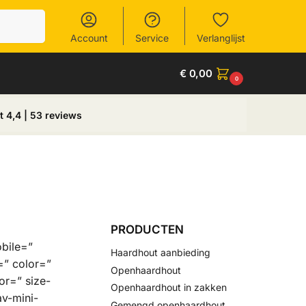
Zoeken
Account
Service
Verlanglijst
€
0,00
0
t 4,4 | 53 reviews
PRODUCTEN
obile=”
Haardhout aanbieding
=” color=”
Openhaardhout
or=” size-
Openhaardhout in zakken
av-mini-
Gemengd openhaardhout