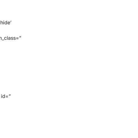
hide’
m_class=”
 id=”