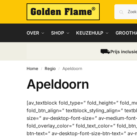
OVER
SHOP
KEUZEHULP
GROOTH
⛟
Prijs inclusi
Home
Regio
Apeldoorn
/
/
Apeldoorn
[av_textblock fold_type=” fold_height=” fold_m
fold_btn_align=” textblock_styling_align=” text
size=” av-desktop-font-size=” av-medium-font-s
fold_overlay_color=” fold_text_color=” fold_btn
btn-text=” av-desktop-font-size-btn-text=” av-