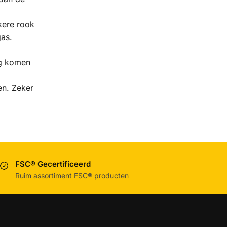
kere rook
gas.
ng komen
en. Zeker
FSC® Gecertificeerd
Ruim assortiment FSC® producten