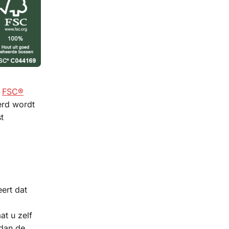
e
FSC®
erd wordt
t
ert dat
at u zelf
 dan de