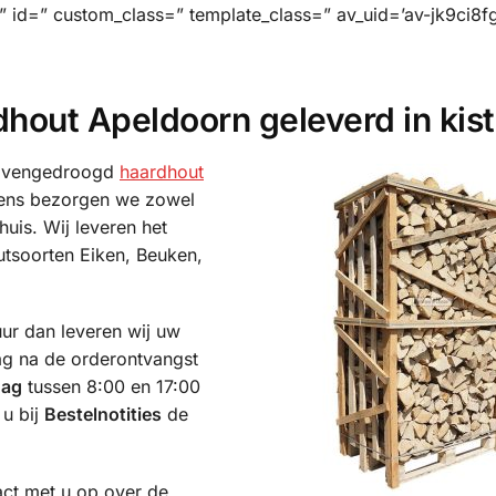
=” id=” custom_class=” template_class=” av_uid=’av-jk9ci8fg
out Apeldoorn geleverd in kis
 ovengedroogd
haardhout
gens bezorgen we zowel
thuis. Wij leveren het
tsoorten Eiken, Beuken,
uur dan leveren wij uw
ag na de orderontvangst
dag
tussen 8:00 en 17:00
 u bij
Bestelnotities
de
act met u op over de