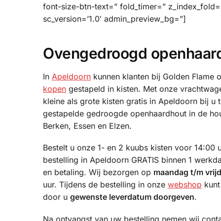
font-size-btn-text=” fold_timer=” z_index_fold
sc_version=’1.0′ admin_preview_bg=”]
Ovengedroogd openhaardh
In
Apeldoorn
kunnen klanten bij Golden Flame
kopen
gestapeld in kisten. Met onze vrachtwa
kleine als grote kisten gratis in Apeldoorn bij u 
gestapelde gedroogde openhaardhout in de hou
Berken, Essen en Elzen.
Bestelt u onze 1- en 2 kuubs kisten voor 14:00 
bestelling in Apeldoorn GRATIS binnen 1 werkd
en betaling. Wij bezorgen op
maandag t/m vrij
uur. Tijdens de bestelling in onze
webshop
kunt
door u
gewenste leverdatum doorgeven
.
Na ontvangst van uw bestelling nemen wij cont