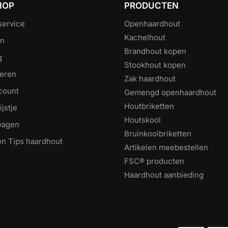
HOP
PRODUCTEN
service
Openhaardhout
Kachelhout
en
Brandhout kopen
g
Stookhout kopen
eren
Zak haardhout
count
Gemengd openhaardhout
Houtbriketten
ijstje
Houtskool
wagen
Bruinkoolbriketten
en Tips haardhout
Artikelen meebestellen
FSC® producten
Haardhout aanbieding