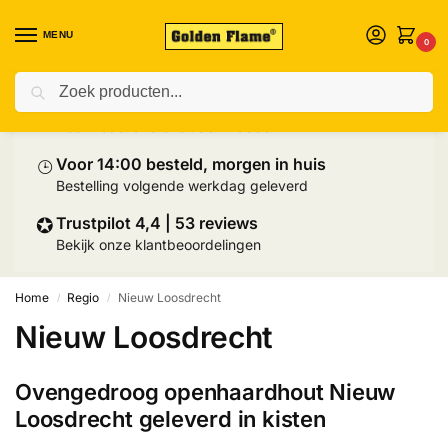
MENU
0
Zoeken
⛟
Prijs inclusief palletlevering
Heel Nederland exclusief Wadden
⌚︎
Voor 14:00 besteld, morgen in huis
Bestelling volgende werkdag geleverd
✪
Trustpilot 4,4 | 53 reviews
Bekijk onze klantbeoordelingen
Home
Regio
Nieuw Loosdrecht
/
/
Nieuw Loosdrecht
Ovengedroog openhaardhout Nieuw
Loosdrecht geleverd in kisten