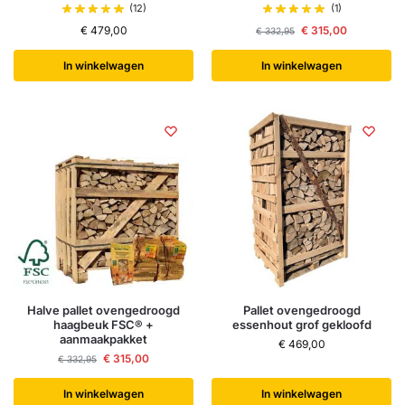
(12)
(1)
€
479,00
€
315,00
€
332,95
In winkelwagen
In winkelwagen
Halve pallet ovengedroogd
Pallet ovengedroogd
haagbeuk FSC® +
essenhout grof gekloofd
aanmaakpakket
€
469,00
€
315,00
€
332,95
In winkelwagen
In winkelwagen