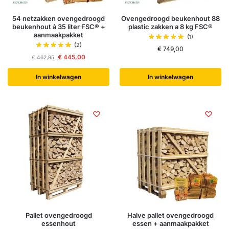
54 netzakken ovengedroogd
Ovengedroogd beukenhout 88
beukenhout à 35 liter FSC® +
plastic zakken a 8 kg FSC®
aanmaakpakket
(1)
(2)
€
749,00
€
445,00
€
462,95
In winkelwagen
In winkelwagen
Pallet ovengedroogd
Halve pallet ovengedroogd
essenhout
essen + aanmaakpakket