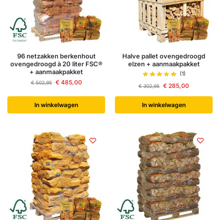
96 netzakken berkenhout
Halve pallet ovengedroogd
ovengedroogd à 20 liter FSC®
elzen + aanmaakpakket
+ aanmaakpakket
(1)
€
485,00
€
502,95
€
285,00
€
302,95
In winkelwagen
In winkelwagen