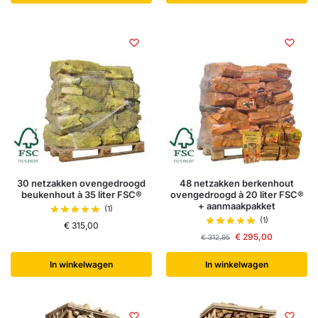
30 netzakken ovengedroogd
48 netzakken berkenhout
beukenhout à 35 liter FSC®
ovengedroogd à 20 liter FSC®
+ aanmaakpakket
(1)
(1)
€
315,00
€
295,00
€
312,95
In winkelwagen
In winkelwagen