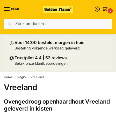
MENU
0
Zoeken
⛟
Prijs inclusief palletlevering
Heel Nederland exclusief Wadden
⌚︎
Voor 14:00 besteld, morgen in huis
Bestelling volgende werkdag geleverd
✪
Trustpilot 4,4 | 53 reviews
Bekijk onze klantbeoordelingen
Home
Regio
Vreeland
/
/
Vreeland
Ovengedroog openhaardhout Vreeland
geleverd in kisten