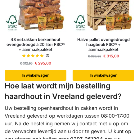
48 netzakken berkenhout
Halve pallet ovengedroogd
ovengedroogd à 20 liter FSC®
haagbeuk FSC® +
+ aanmaakpakket
aanmaakpakket
(1)
€
315,00
€
332,95
€
295,00
€
312,95
In winkelwagen
In winkelwagen
Hoe laat wordt mijn bestelling
haardhout in Vreeland geleverd?
Uw bestelling openhaardhout in zakken wordt in
Vreeland geleverd op werkdagen tussen 08:00-17:00
uur. Na de bestelling nemen wij contact met u op om
de verwachte levertijd aan u door te geven. U kunt op
werkdagen ook bellen naar
0297-261304
om uw