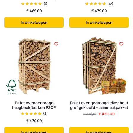
(1)
(12)
€
469,00
€
479,00
In winkelwagen
In winkelwagen
Pallet ovengedroogd
Pallet ovengedroogd eikenhout
haagbeuk/berken FSC®
grof gekloofd + aanmaakpakket
(2)
€
459,00
€
476,95
€
479,00
In winkelwagen
In winkelwagen