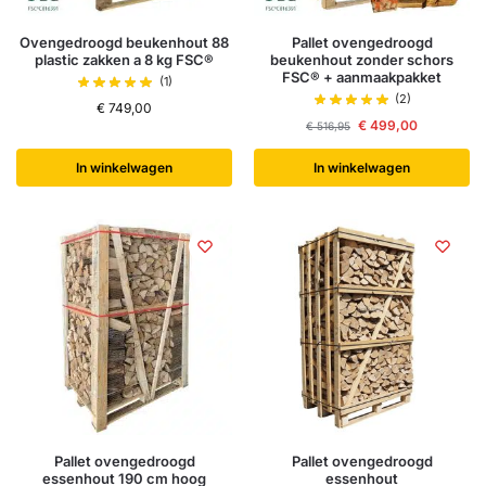
Ovengedroogd beukenhout 88
Pallet ovengedroogd
plastic zakken a 8 kg FSC®
beukenhout zonder schors
FSC® + aanmaakpakket
(1)
(2)
€
749,00
€
499,00
€
516,95
In winkelwagen
In winkelwagen
Pallet ovengedroogd
Pallet ovengedroogd
essenhout 190 cm hoog
essenhout