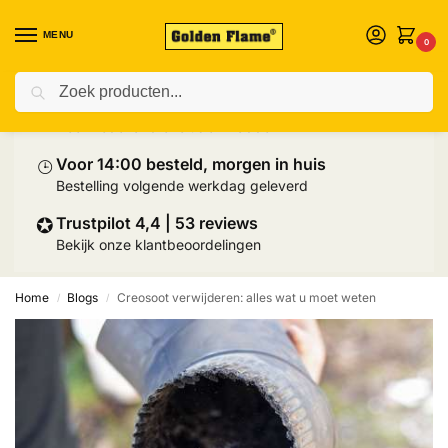
MENU
0
Zoeken
⛟
Prijs inclusief palletlevering
Heel Nederland exclusief Wadden
⌚︎
Voor 14:00 besteld, morgen in huis
Bestelling volgende werkdag geleverd
✪
Trustpilot 4,4 | 53 reviews
Bekijk onze klantbeoordelingen
Home
Blogs
Creosoot verwijderen: alles wat u moet weten
/
/