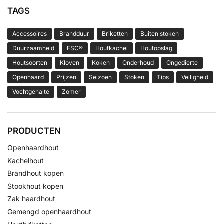
TAGS
Accessoires
Brandduur
Briketten
Buiten stoken
Duurzaamheid
FSC®
Houtkachel
Houtopslag
Houtsoorten
Kloven
Koken
Onderhoud
Ongedierte
Openhaard
Prijzen
Seizoen
Stoken
Tips
Veiligheid
Vochtgehalte
Zomer
PRODUCTEN
Openhaardhout
Kachelhout
Brandhout kopen
Stookhout kopen
Zak haardhout
Gemengd openhaardhout