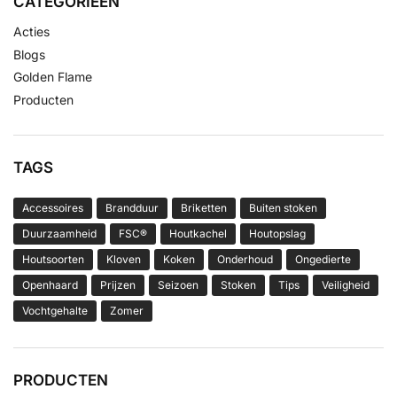
CATEGORIEËN
Acties
Blogs
Golden Flame
Producten
TAGS
Accessoires
Brandduur
Briketten
Buiten stoken
Duurzaamheid
FSC®
Houtkachel
Houtopslag
Houtsoorten
Kloven
Koken
Onderhoud
Ongedierte
Openhaard
Prijzen
Seizoen
Stoken
Tips
Veiligheid
Vochtgehalte
Zomer
PRODUCTEN