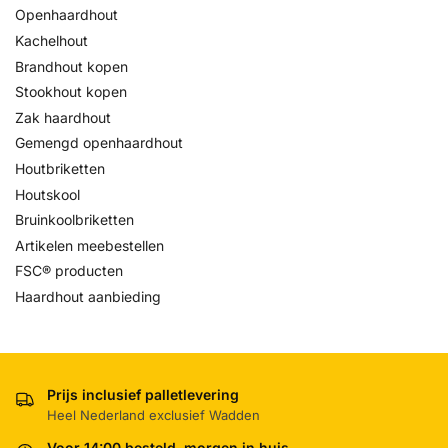
Openhaardhout
Kachelhout
Brandhout kopen
Stookhout kopen
Zak haardhout
Gemengd openhaardhout
Houtbriketten
Houtskool
Bruinkoolbriketten
Artikelen meebestellen
FSC® producten
Haardhout aanbieding
Prijs inclusief palletlevering
Heel Nederland exclusief Wadden
Voor 14:00 besteld, morgen in huis