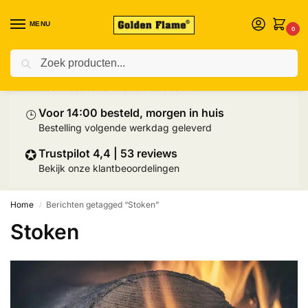
MENU
0
Zoeken
⛟
Prijs inclusief palletlevering
Heel Nederland exclusief Wadden
⌚︎
Voor 14:00 besteld, morgen in huis
Bestelling volgende werkdag geleverd
✪
Trustpilot 4,4 | 53 reviews
Bekijk onze klantbeoordelingen
Home
Berichten getagged “Stoken”
/
Stoken