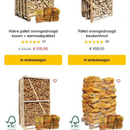
Halve pallet ovengedroogd
Pallet ovengedroogd
essen + aanmaakpakket
beukenhout
(1)
(8)
€
315,00
€
459,00
€
332,95
In winkelwagen
In winkelwagen