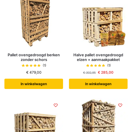
Pallet ovengedroogd berken
Halve pallet ovengedroogd
zonder schors
elzen + aanmaakpakket
(1)
(1)
€
479,00
€
285,00
€
302,95
In winkelwagen
In winkelwagen