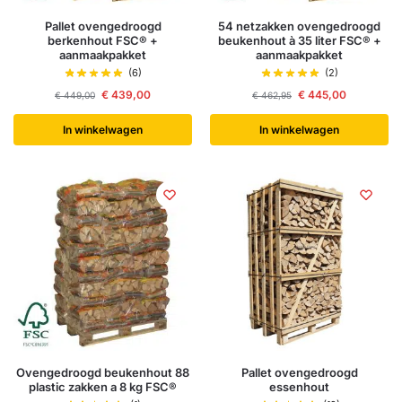
Pallet ovengedroogd
54 netzakken ovengedroogd
berkenhout FSC® +
beukenhout à 35 liter FSC® +
aanmaakpakket
aanmaakpakket
(6)
(2)
€
439,00
€
445,00
€
449,00
€
462,95
In winkelwagen
In winkelwagen
Ovengedroogd beukenhout 88
Pallet ovengedroogd
plastic zakken a 8 kg FSC®
essenhout