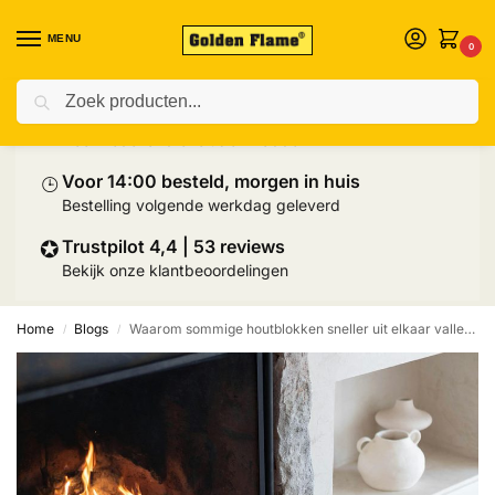
MENU
0
Zoeken
⛟
Prijs inclusief palletlevering
Heel Nederland exclusief Wadden
⌚︎
Voor 14:00 besteld, morgen in huis
Bestelling volgende werkdag geleverd
✪
Trustpilot 4,4 | 53 reviews
Bekijk onze klantbeoordelingen
Home
Blogs
Waarom sommige houtblokken sneller uit elkaar vallen bij het branden
/
/