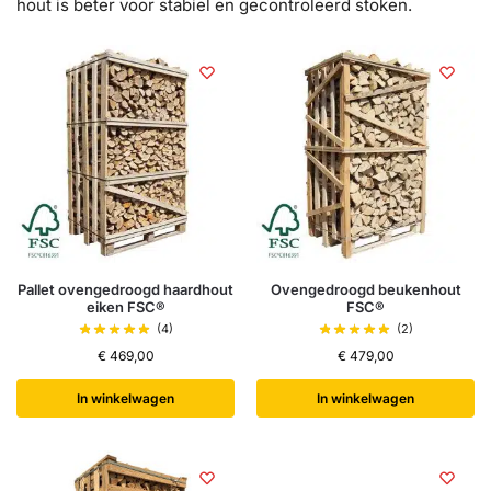
hout is beter voor stabiel en gecontroleerd stoken.
Pallet ovengedroogd haardhout
Ovengedroogd beukenhout
eiken FSC®
FSC®
(4)
(2)
€
469,00
€
479,00
In winkelwagen
In winkelwagen