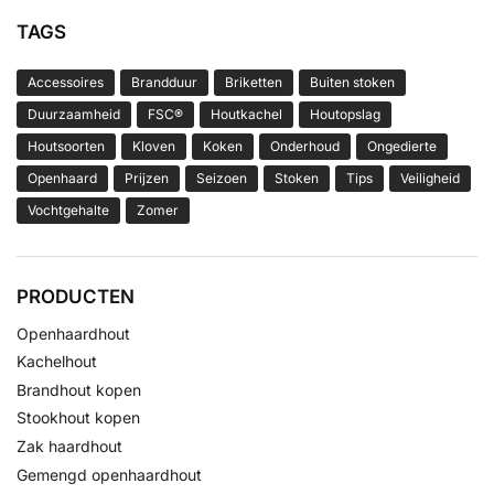
TAGS
Accessoires
Brandduur
Briketten
Buiten stoken
Duurzaamheid
FSC®
Houtkachel
Houtopslag
Houtsoorten
Kloven
Koken
Onderhoud
Ongedierte
Openhaard
Prijzen
Seizoen
Stoken
Tips
Veiligheid
Vochtgehalte
Zomer
PRODUCTEN
Openhaardhout
Kachelhout
Brandhout kopen
Stookhout kopen
Zak haardhout
Gemengd openhaardhout