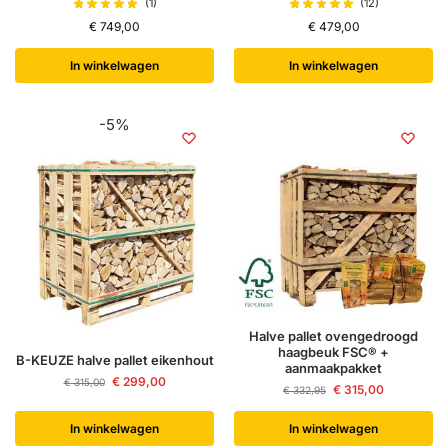
(1)
(12)
€
749,00
€
479,00
In winkelwagen
In winkelwagen
-5%
Halve pallet ovengedroogd
haagbeuk FSC® +
B-KEUZE halve pallet eikenhout
aanmaakpakket
€
299,00
€
315,00
€
315,00
€
332,95
In winkelwagen
In winkelwagen