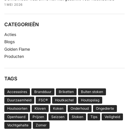
1 MEI 2026
CATEGORIEËN
Acties
Blogs
Golden Flame
Producten
TAGS
Accessoires
Brandduur
Briketten
Buiten stoken
Duurzaamheid
FSC®
Houtkachel
Houtopslag
Houtsoorten
Kloven
Koken
Onderhoud
Ongedierte
Openhaard
Prijzen
Seizoen
Stoken
Tips
Veiligheid
Vochtgehalte
Zomer