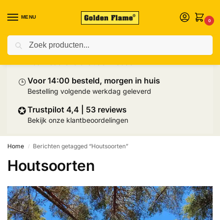
MENU
0
Zoeken
⛟
Prijs inclusief palletlevering
Heel Nederland exclusief Wadden
⌚︎
Voor 14:00 besteld, morgen in huis
Bestelling volgende werkdag geleverd
✪
Trustpilot 4,4 | 53 reviews
Bekijk onze klantbeoordelingen
Home
Berichten getagged “Houtsoorten”
/
Houtsoorten