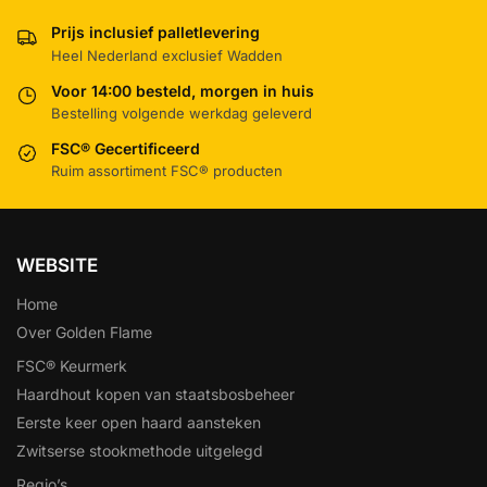
Prijs inclusief palletlevering
Heel Nederland exclusief Wadden
Voor 14:00 besteld, morgen in huis
Bestelling volgende werkdag geleverd
FSC® Gecertificeerd
Ruim assortiment FSC® producten
WEBSITE
Home
Over Golden Flame
FSC® Keurmerk
Haardhout kopen van staatsbosbeheer
Eerste keer open haard aansteken
Zwitserse stookmethode uitgelegd
Regio’s