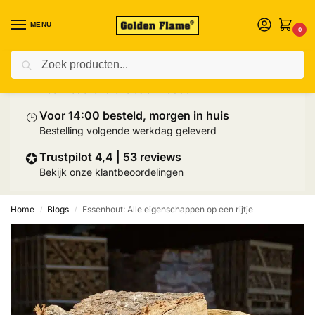
MENU
0
Zoeken
⛟
Prijs inclusief palletlevering
Heel Nederland exclusief Wadden
⌚︎
Voor 14:00 besteld, morgen in huis
Bestelling volgende werkdag geleverd
✪
Trustpilot 4,4 | 53 reviews
Bekijk onze klantbeoordelingen
Home
Blogs
Essenhout: Alle eigenschappen op een rijtje
/
/