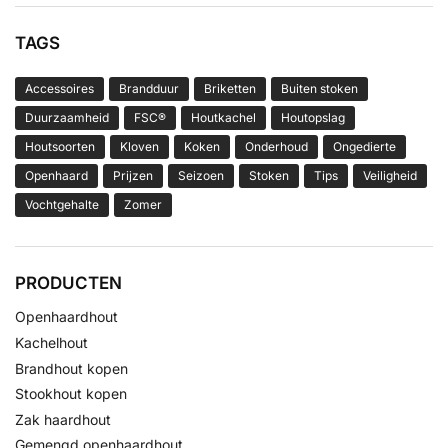
TAGS
Accessoires
Brandduur
Briketten
Buiten stoken
Duurzaamheid
FSC®
Houtkachel
Houtopslag
Houtsoorten
Kloven
Koken
Onderhoud
Ongedierte
Openhaard
Prijzen
Seizoen
Stoken
Tips
Veiligheid
Vochtgehalte
Zomer
PRODUCTEN
Openhaardhout
Kachelhout
Brandhout kopen
Stookhout kopen
Zak haardhout
Gemengd openhaardhout