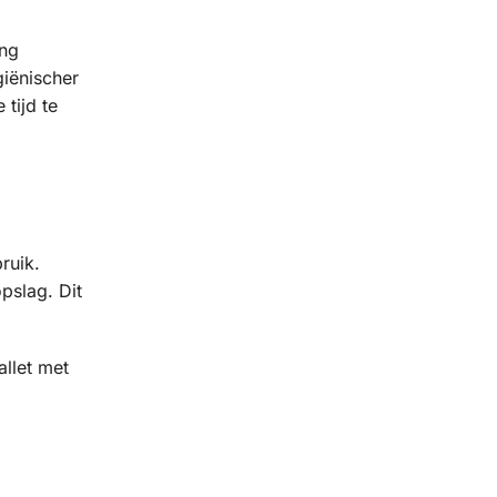
ing
giënischer
 tijd te
ruik.
pslag. Dit
allet met