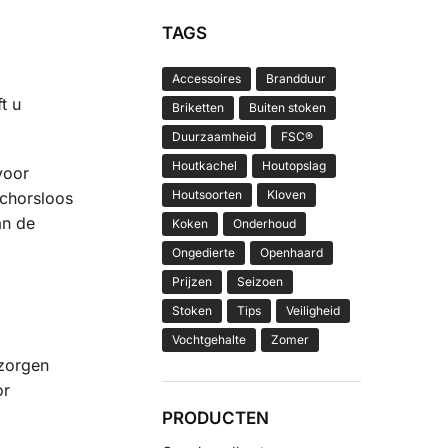
TAGS
Accessoires
Brandduur
t u
Briketten
Buiten stoken
Duurzaamheid
FSC®
Houtkachel
Houtopslag
voor
Houtsoorten
Kloven
Schorsloos
an de
Koken
Onderhoud
Ongedierte
Openhaard
Prijzen
Seizoen
Stoken
Tips
Veiligheid
Vochtgehalte
Zomer
zorgen
or
PRODUCTEN