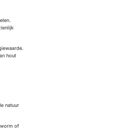
elen.
enlijk
rgiewaarde.
dan hout
de natuur
utworm of