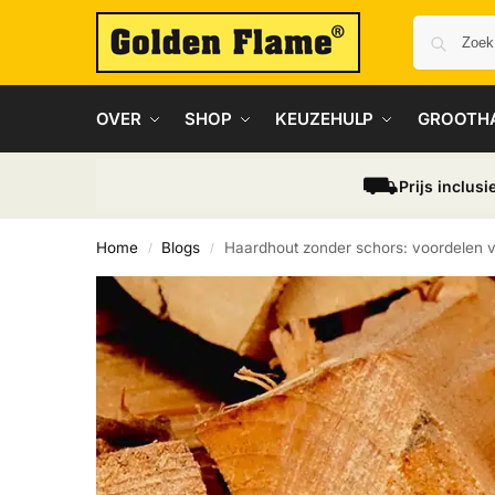
OVER
SHOP
KEUZEHULP
GROOTH
⛟
Prijs inclusi
Home
Blogs
Haardhout zonder schors: voordelen 
/
/