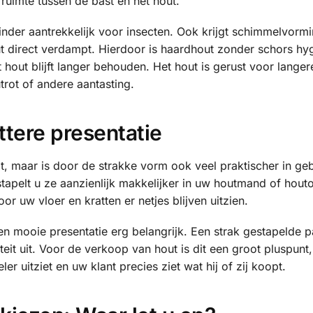
 ruimte tussen de bast en het hout.
inder aantrekkelijk voor insecten. Ook krijgt schimmelvorm
ut direct verdampt. Hierdoor is haardhout zonder schors hy
hout blijft langer behouden. Het hout is gerust voor langere
rot of andere aantasting.
ttere presentatie
it, maar is door de strakke vorm ook veel praktischer in geb
apelt u ze aanzienlijk makkelijker in uw houtmand of houto
r uw vloer en kratten er netjes blijven uitzien.
en mooie presentatie erg belangrijk. Een strak gestapelde p
teit uit. Voor de verkoop van hout is dit een groot pluspunt,
er uitziet en uw klant precies ziet wat hij of zij koopt.