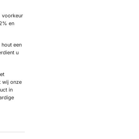
j voorkeur
12% en
 hout een
rdient u
et
t wij onze
uct in
ardige