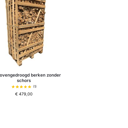
t ovengedroogd berken zonder
schors
(1)
€
479,00