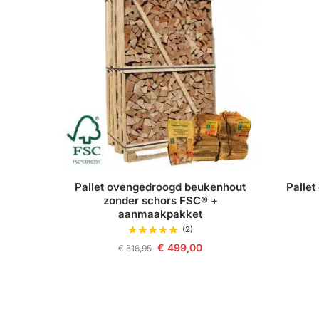
Pallet ovengedroogd beukenhout
Palle
zonder schors FSC® +
aanmaakpakket
(2)
€
499,00
€
516,95