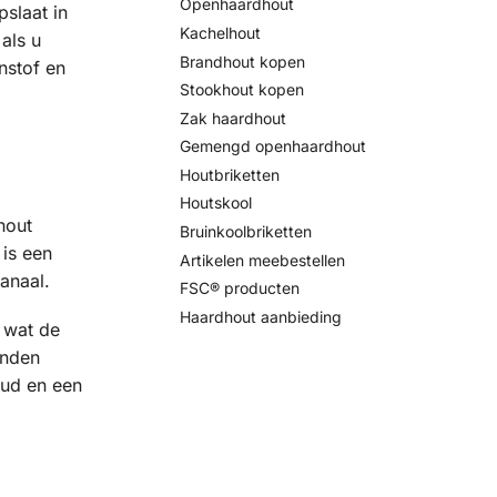
Openhaardhout
pslaat in
Kachelhout
als u
Brandhout kopen
nstof en
Stookhout kopen
Zak haardhout
Gemengd openhaardhout
Houtbriketten
Houtskool
hout
Bruinkoolbriketten
t is een
Artikelen meebestellen
anaal.
FSC® producten
Haardhout aanbieding
 wat de
anden
oud en een