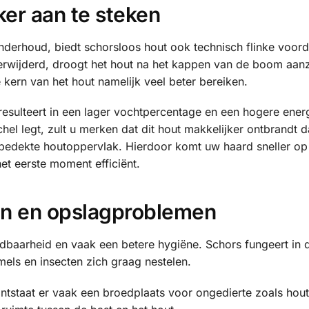
ker aan te steken
derhoud, biedt schorsloos hout ook technisch flinke voord
erwijderd, droogt het hout na het kappen van de boom aanzi
 kern van het hout namelijk veel beter bereiken.
resulteert in een lager vochtpercentage en een hogere ene
el legt, zult u merken dat dit hout makkelijker ontbrandt 
onbedekte houtoppervlak. Hierdoor komt uw haard sneller op
et eerste moment efficiënt.
en en opslagproblemen
dbaarheid en vaak een betere hygiëne. Schors fungeert in 
els en insecten zich graag nestelen.
ontstaat er vaak een broedplaats voor ongedierte zoals ho