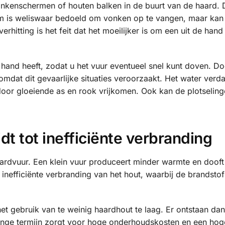
kenschermen of houten balken in de buurt van de haard. D
rm is weliswaar bedoeld om vonken op te vangen, maar kan
hitting is het feit dat het moeilijker is om een uit de han
 hand heeft, zodat u het vuur eventueel snel kunt doven. Do
mdat dit gevaarlijke situaties veroorzaakt. Het water verd
or gloeiende as en rook vrijkomen. Ook kan de plotseling
dt tot inefficiënte verbranding
aardvuur. Een klein vuur produceert minder warmte en dooft
 inefficiënte verbranding van het hout, waarbij de brandstof
het gebruik van te weinig haardhout te laag. Er ontstaan da
lange termijn zorgt voor hoge onderhoudskosten en een hoge