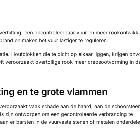
verhitting, een oncontroleerbaar vuur en meer rookontwikk
rand en maken het vuur lastiger te reguleren.
tie. Houtblokken die te dicht op elkaar liggen, krijgen on
it veroorzaakt overtollige rook meer creosootvorming in d
tting en te grote vlammen
t veroorzaakt vaak schade aan de haard, aan de schoorstee
s zijn ontworpen om een gecontroleerde verbranding te
staan er barsten in de vuurvaste stenen of metalen onderdel