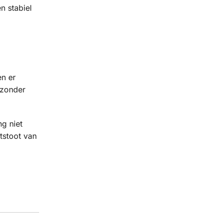
 stabiel
en er
 zonder
ng niet
tstoot van