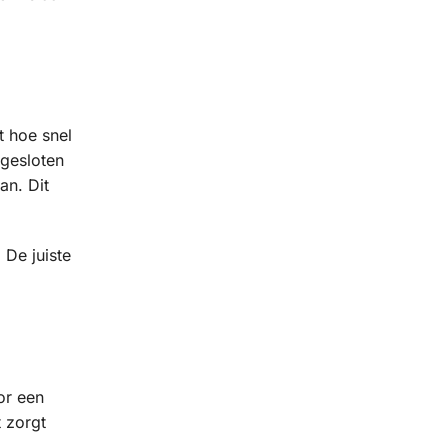
t hoe snel
 gesloten
an. Dit
 De juiste
or een
 zorgt