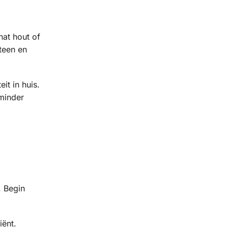
nat hout of
teen en
it in huis.
minder
. Begin
iënt.