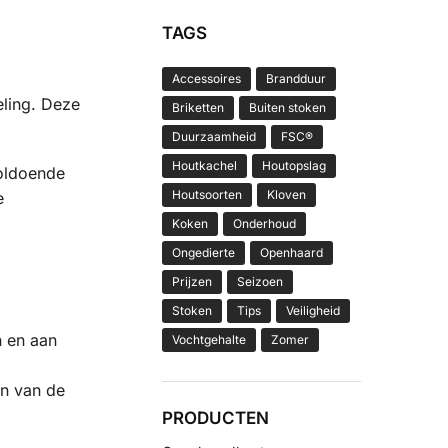
TAGS
Accessoires
Brandduur
eling. Deze
Briketten
Buiten stoken
Duurzaamheid
FSC®
Houtkachel
Houtopslag
voldoende
Houtsoorten
Kloven
e
Koken
Onderhoud
Ongedierte
Openhaard
Prijzen
Seizoen
Stoken
Tips
Veiligheid
n en aan
Vochtgehalte
Zomer
en van de
PRODUCTEN