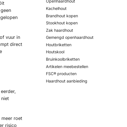
Openhaardhout
it
Kachelhout
 geen
Brandhout kopen
d gelopen
Stookhout kopen
Zak haardhout
of vuur in
Gemengd openhaardhout
ampt direct
Houtbriketten
e
Houtskool
Bruinkoolbriketten
Artikelen meebestellen
FSC® producten
Haardhout aanbieding
 eerder,
 niet
n meer roet
r risico