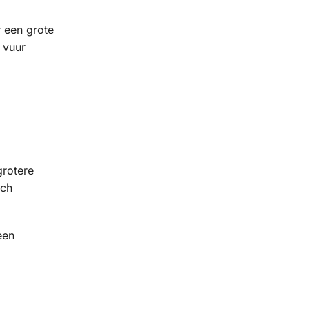
r een grote
 vuur
grotere
ich
een