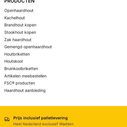
PRODUCTEN
Openhaardhout
Kachelhout
Brandhout kopen
Stookhout kopen
Zak haardhout
Gemengd openhaardhout
Houtbriketten
Houtskool
Bruinkoolbriketten
Artikelen meebestellen
FSC® producten
Haardhout aanbieding
Prijs inclusief palletlevering
Heel Nederland exclusief Wadden