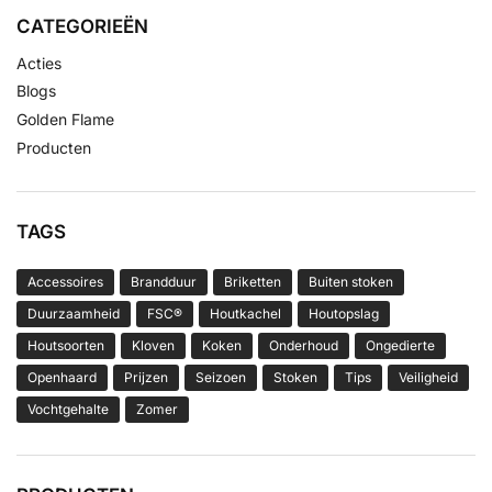
CATEGORIEËN
Acties
Blogs
Golden Flame
Producten
TAGS
Accessoires
Brandduur
Briketten
Buiten stoken
Duurzaamheid
FSC®
Houtkachel
Houtopslag
Houtsoorten
Kloven
Koken
Onderhoud
Ongedierte
Openhaard
Prijzen
Seizoen
Stoken
Tips
Veiligheid
Vochtgehalte
Zomer