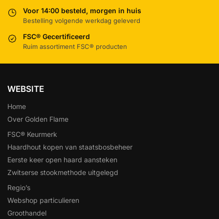
Voor 14:00 besteld, morgen in huis
Bestelling volgende werkdag geleverd
FSC® Gecertificeerd
Ruim assortiment FSC® producten
WEBSITE
Home
Over Golden Flame
FSC® Keurmerk
Haardhout kopen van staatsbosbeheer
Eerste keer open haard aansteken
Zwitserse stookmethode uitgelegd
Regio’s
Webshop particulieren
Groothandel