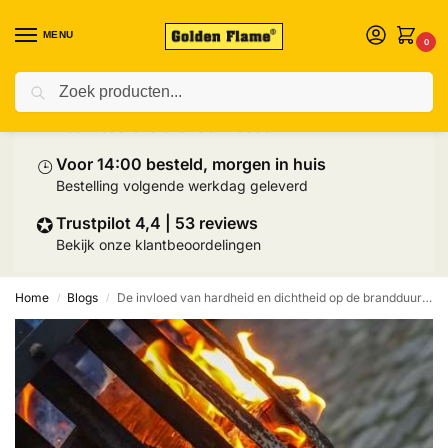
MENU
0
Zoeken
⛟
Prijs inclusief palletlevering
Heel Nederland exclusief Wadden
⌚︎
Voor 14:00 besteld, morgen in huis
Bestelling volgende werkdag geleverd
✪
Trustpilot 4,4 | 53 reviews
Bekijk onze klantbeoordelingen
Home
Blogs
De invloed van hardheid en dichtheid op de brandduur van hout
/
/