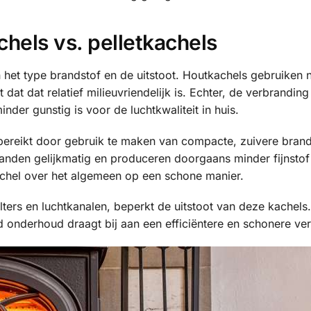
hels vs. pelletkachels
 het type brandstof en de uitstoot. Houtkachels gebruiken n
at dat relatief milieuvriendelijk is. Echter, de verbranding
inder gunstig is voor de luchtkwaliteit in huis.
bereikt door gebruik te maken van compacte, zuivere brand
rbranden gelijkmatig en produceren doorgaans minder fijnsto
achel over het algemeen op een schone manier.
lters en luchtkanalen, beperkt de uitstoot van deze kachels
 onderhoud draagt bij aan een efficiëntere en schonere ve