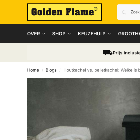
OVER
SHOP
KEUZEHULP
GROOTH
⛟
Prijs inclusi
Home
Blogs
Houtkachel vs. pelletkachel: Welke is 
/
/