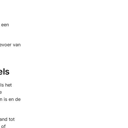
n een
oevoer van
els
ls het
e
n is en de
and tot
 of