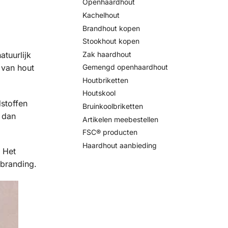
Openhaardhout
Kachelhout
Brandhout kopen
Stookhout kopen
Zak haardhout
atuurlijk
Gemengd openhaardhout
 van hout
Houtbriketten
Houtskool
stoffen
Bruinkoolbriketten
f dan
Artikelen meebestellen
FSC® producten
Haardhout aanbieding
. Het
rbranding.