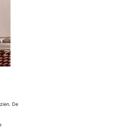
rzien. De
e