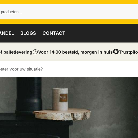
ANDEL
BLOGS
CONTACT
⌚︎
✪
ef palletlevering
Voor 14:00 besteld, morgen in huis
Trustpilo
beter voor uw situatie?