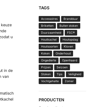
TAGS
Accessoires
Brandduur
n keuze
Briketten
Buiten stoken
ende
Duurzaamheid
FSC®
zodat u
Houtkachel
Houtopslag
Houtsoorten
Kloven
Koken
Onderhoud
Ongedierte
Openhaard
Prijzen
Seizoen
t in de
Stoken
Tips
Veiligheid
n van
Vochtgehalte
Zomer
omatisch
tkachel
PRODUCTEN