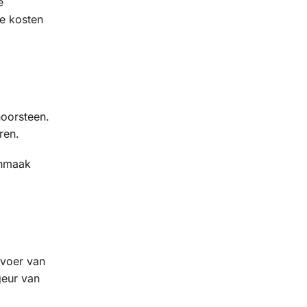
e
de kosten
oorsteen.
ren.
onmaak
evoer van
geur van