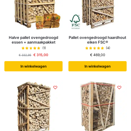
Halve pallet ovengedroogd
Pallet ovengedroogd haardhout
essen + aanmaakpakket
eiken FSC®
(1)
(4)
€
315,00
€
469,00
€
332,95
In winkelwagen
In winkelwagen