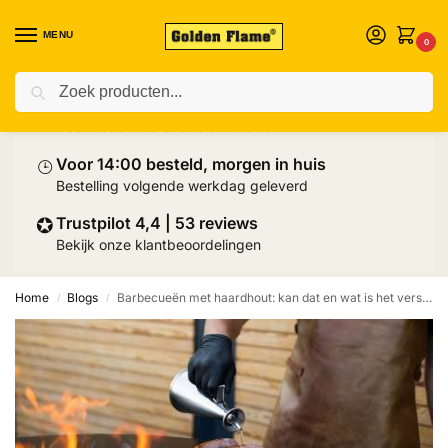
MENU
0
Zoeken
⛟
Prijs inclusief palletlevering
Heel Nederland exclusief Wadden
⌚︎
Voor 14:00 besteld, morgen in huis
Bestelling volgende werkdag geleverd
✪
Trustpilot 4,4 | 53 reviews
Bekijk onze klantbeoordelingen
Home
Blogs
Barbecueën met haardhout: kan dat en wat is het verschil met houtskool?
/
/