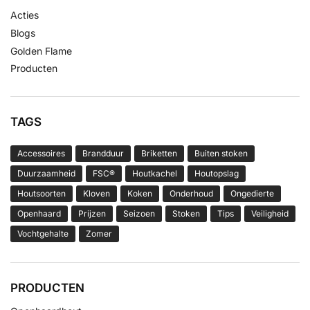
Acties
Blogs
Golden Flame
Producten
TAGS
Accessoires
Brandduur
Briketten
Buiten stoken
Duurzaamheid
FSC®
Houtkachel
Houtopslag
Houtsoorten
Kloven
Koken
Onderhoud
Ongedierte
Openhaard
Prijzen
Seizoen
Stoken
Tips
Veiligheid
Vochtgehalte
Zomer
PRODUCTEN