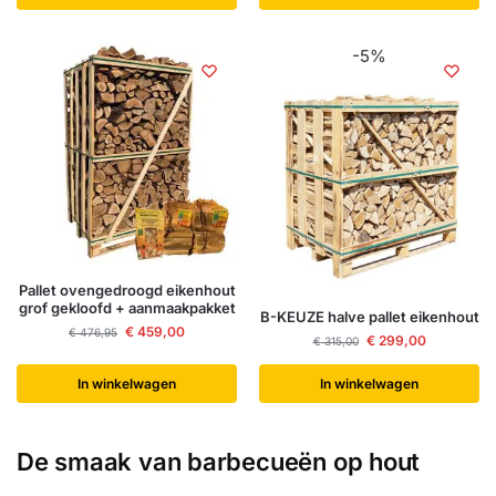
-5%
Pallet ovengedroogd eikenhout
grof gekloofd + aanmaakpakket
B-KEUZE halve pallet eikenhout
€
459,00
€
476,95
€
299,00
€
315,00
In winkelwagen
In winkelwagen
De smaak van barbecueën op hout