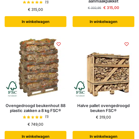
aanmaakpakket
(1)
€
315,00
€
332,95
€
315,00
In winkelwagen
In winkelwagen
Ovengedroogd beukenhout 88
Halve pallet ovengedroogd
plastic zakken a 8 kg FSC®
beuken FSC®
(1)
€
319,00
€
749,00
In winkelwagen
In winkelwagen